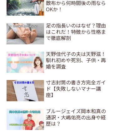
散布から何時間後の雨なら
OKか！
足の指長いのはなぜ？理由
はこれだ！特徴から性格ま
で徹底解剖
天野佳代子の夫は天野滋！
馴れ初めや死別、子供・再
婚を調査
寸志封筒の書き方完全ガイ
ド【失敗しないマナー講
座】
ブルージェイズ岡本和真の
通訳・大嶋佑亮の出身や経
歴は？