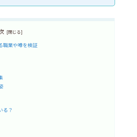
次
なる職業や噂を検証
集
姿
いる？