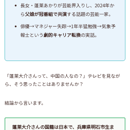
長女・蓬莱あかりが芸能界入りし、2024年か
ら
父娘が冠番組で共演
する話題の芸能一家。
俳優→マネジャー失踪→1年半猛勉強→気象予
報士という
劇的キャリア転換
の実話。
「蓬莱大介さんって、中国の人なの？」――テレビを見なが
ら、そう思ったことはありませんか？
結論から言います。
蓬莱大介さんの
国籍は日本
で、兵庫県明石市生ま