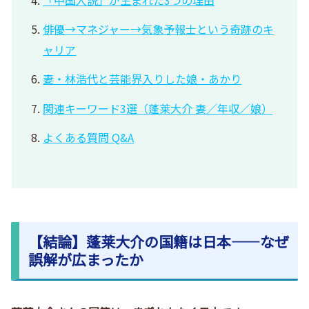
俳優→マネジャー→気象予報士という奇跡のキ
ャリア
妻・林浩代と芸能界入りした娘・あかり
関連キーワード3選（蓬莱大介 妻／年収／娘）
よくある質問 Q&A
【結論】蓬莱大介の国籍は日本――なぜ
誤解が広まったか