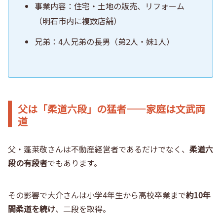
事業内容：住宅・土地の販売、リフォーム
（明石市内に複数店舗）
兄弟：4人兄弟の長男（弟2人・妹1人）
父は「柔道六段」の猛者――家庭は文武両
道
父・蓬莱敬さんは不動産経営者であるだけでなく、
柔道六
段の有段者
でもあります。
その影響で大介さんは小学4年生から高校卒業まで
約10年
間柔道を続け
、二段を取得。