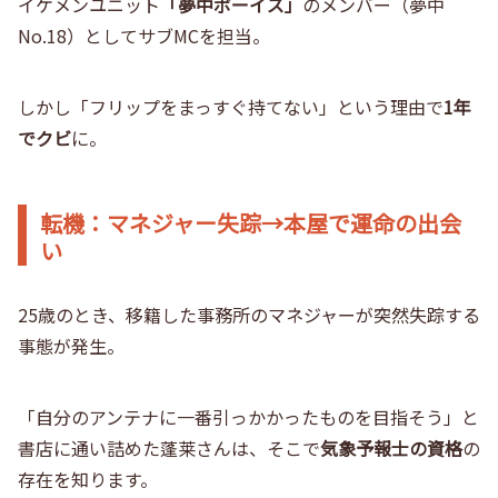
イケメンユニット
「夢中ボーイズ」
のメンバー（夢中
No.18）としてサブMCを担当。
しかし「フリップをまっすぐ持てない」という理由で
1年
でクビ
に。
転機：マネジャー失踪→本屋で運命の出会
い
25歳のとき、移籍した事務所のマネジャーが突然失踪する
事態が発生。
「自分のアンテナに一番引っかかったものを目指そう」と
書店に通い詰めた蓬莱さんは、そこで
気象予報士の資格
の
存在を知ります。