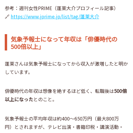
参考：週刊女性PRIME（蓬莱大介プロフィール記事）
🔗
https://www.jprime.jp/list/tag/蓬莱大介
気象予報士になって年収は「俳優時代の
500倍以上」
蓬莱さんは
気象予報士になってから収入が激増
したと明か
しています。
俳優時代の年収は想像を絶するほど低く、転職後は
500倍
以上になった
とのこと。
気象予報士の平均年収は約400〜650万円（最大800万
円）とされますが、テレビ出演・書籍印税・講演活動・