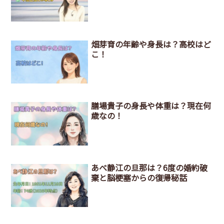
畑芽育の年齢や身長は？高校はど
こ！
膳場貴子の身長や体重は？現在何
歳なの！
あべ静江の旦那は？6度の婚約破
棄と脳梗塞からの復帰秘話