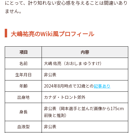
にとって、計り知れない安心感を与えることは間違いあり
ません。
大嶋祐亮のWiki風プロフィール
項目
内容
名前
大嶋 佑亮（おおしま ゆうすけ）
生年月日
非公表
年齢
2024年8月時点で32歳との
記事あり
出身地
カナダ・トロント郊外
非公表（岡本選手と並んだ画像から175cm
身長
前後と推測）
血液型
非公表