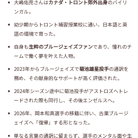
大嶋佑亮さんは
カナダ・トロント郊外出身
のバイリ
ンガル。
幼少期からトロント補習授業校に通い、日本語と英
語の環境で育った。
自身も
生粋のブルージェイズファン
であり、憧れのチ
ームで働く夢を叶えた人物。
2023年からブルージェイズで
菊池雄星投手
の通訳を
務め、その献身的なサポートが高く評価された。
2024年シーズン途中に菊池投手がアストロズへトレ
ードされた際も同行し、その後エンゼルスへ。
2026年、岡本和真選手の移籍に伴い、古巣ブルージ
ェイズへ「復帰」する形となった。
単なる言葉の通訳に留まらず、選手のメンタル面や生