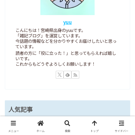
yuu
こんにちは！宮崎県出身のyuuです。
「雑記ブログ」を運営しています。
今話題の情報などを分かりやすくお届けしたいと思っ
ています。
読者の方に「役に立った！」と思ってもらえれば嬉し
いです。
これからもどうぞよろしくお願いします！
人気記事
天野佳代子の夫は天野滋！馴れ初めや
メニュー
ホーム
検索
トップ
サイドバー
死別、子供・再婚を調査